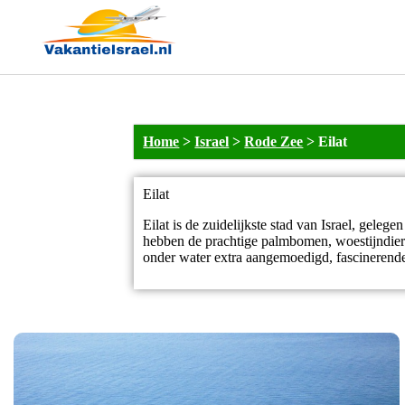
Home
>
Israel
>
Rode Zee
>
Eilat
Eilat
Eilat is de zuidelijkste stad van Israel, gel
hebben de prachtige palmbomen, woestijndiertj
onder water extra aangemoedigd, fascinerende