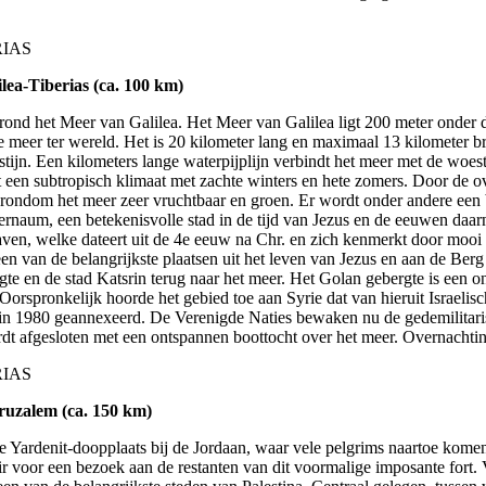
RIAS
lea-Tiberias (ca. 100 km)
rond het Meer van Galilea. Het Meer van Galilea ligt 200 meter onder 
e meer ter wereld. Het is 20 kilometer lang en maximaal 13 kilometer b
ijn. Een kilometers lange waterpijplijn verbindt het meer met de woest
 een subtropisch klimaat met zachte winters en hete zomers. Door de o
nd rondom het meer zeer vruchtbaar en groen. Er wordt onder andere een
ernaum, een betekenisvolle stad in de tijd van Jezus en de eeuwen daa
ven, welke dateert uit de 4e eeuw na Chr. en zich kenmerkt door mooi 
n van de belangrijkste plaatsen uit het leven van Jezus en aan de Ber
te en de stad Katsrin terug naar het meer. Het Golan gebergte is een 
Oorspronkelijk hoorde het gebied toe aan Syrie dat van hieruit Israelis
en in 1980 geannexeerd. De Verenigde Naties bewaken nu de gedemilitari
dt afgesloten met een ontspannen boottocht over het meer. Overnachtin
RIAS
ruzalem (ca. 150 km)
de Yardenit-doopplaats bij de Jordaan, waar vele pelgrims naartoe ko
oir voor een bezoek aan de restanten van dit voormalige imposante fort