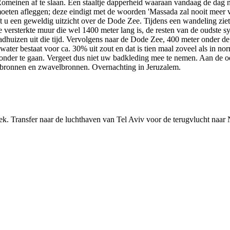
Romeinen af te slaan. Een staaltje dapperheid waaraan vandaag de dag
oeten afleggen; deze eindigt met de woorden 'Massada zal nooit meer v
t u een geweldig uitzicht over de Dode Zee. Tijdens een wandeling zie
 versterkte muur die wel 1400 meter lang is, de resten van de oudste s
huizen uit die tijd. Vervolgens naar de Dode Zee, 400 meter onder de
 water bestaat voor ca. 30% uit zout en dat is tien maal zoveel als in n
 onder te gaan. Vergeet dus niet uw badkleding mee te nemen. Aan de 
bronnen en zwavelbronnen. Overnachting in Jeruzalem.
k. Transfer naar de luchthaven van Tel Aviv voor de terugvlucht naar