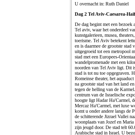
U overnacht in: Ruth Daniel
Dag 2 Tel Aviv-Caesarea-Haif
De dag begint met een bezoek aa
Tel aviv, waar het onderdeel van
kunstgalerieen, musea, theaters,
toerisme. Tel Aviv betekent let
en is daarmee de grootste stad v
uitgegroeid tot een metropool me
stad met een Europees-Orientaal
wandelpromenade met een kilome
noorden van Tel Aviv ligt. Dit i
stad is tot nu toe opgegraven. 
Romeinse theater, het aquaduct
na grootste stad van het land e
tegen de helling van de Karmel.
centrum van de Israelische expo
hoogte ligt Hadar Ha'Carmel, de
Mercaz Ha'Carmel, met luxe woon
komt u onder andere langs de P
de schitterende Jizrael Vallei 
woonplaats van Jozef en Maria e
zijn jeugd door. De stad telt 60
Arabische stad in Israel. U bez