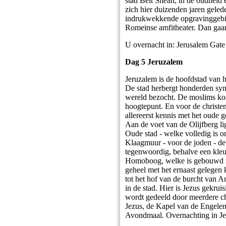
stad Beit Shean, in de oudheid 
zich hier duizenden jaren gele
indrukwekkende opgravinggebied
Romeinse amfitheater. Dan gaan 
U overnacht in: Jerusalem Gate
Dag 5 Jeruzalem
Jeruzalem is de hoofdstad van h
De stad herbergt honderden syn
wereld bezocht. De moslims ko
hoogtepunt. En voor de christen
allereerst kennis met het oude g
Aan de voet van de Olijfberg li
Oude stad - welke volledig is 
Klaagmuur - voor de joden - de
tegenwoordig, behalve een kleu
Homoboog, welke is gebouwd ro
geheel met het ernaast gelegen 
tot het hof van de burcht van 
in de stad. Hier is Jezus gekru
wordt gedeeld door meerdere ch
Jezus, de Kapel van de Engelen
Avondmaal. Overnachting in Je