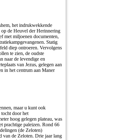
ashem, het indrukwekkende
 op de Heuvel der Herinnering
hief met miljoenen documenten,
ratiekampgevangenen. Statig
feld diep ontroeren. Vervolgens
len te zien, de oudste
an naar de levendige en
teplaats van Jezus, gelegen aan
en in het centrum aan Maner
rkennen, maar u kunt ook
 tocht door het
eter hoog gelegen plateau, was
et prachtige paleizen. Rond 66
ndelingen (de Zeloten)
 van de Zeloten. Drie jaar lang