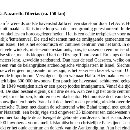
a-Nazareth-Tiberias (ca. 150 km)
n `s werelds oudste havenstad Jaffa en een stadstour door Tel Aviv. Het
 uit maakt. Jaffa is in de loop van de jaren grondig gerestaureerd. In de
 winkeltjes en horecagelegenheden. Het is een echte trekpleister voor na
terlijk 'lenteheuvel'. De stad telt samen met de omliggende gemeenten 
an Israel. Het is het economisch en cultureel centrum van het land. In d
t vele winkels, uitstekende restaurants, bars, terrassen en een bruisend
se sfeer, met als kloppend hart de Dizengoff boulevard. En langs de ku
ters lang, geweldig zandstrand. Dan naar de stad Caesarea, welke on
s een van de belangrijkste archeologische vindplaatsen in Israel. Slecht
Hoewel er geen imposante ruines zijn, is het zeker een bezoek waard. U z
 en de hippodroom. Vervolgens rijden we naar Haifa. Hier maken we een
n telt bijna 300.000 inwoners. Een prachtige havenstad, schitterend gel
 In 1849 vestigden zich er een groep joodse immigranten. Vanaf die tijd 
rt. De stad bestaat eigenlijk uit drie delen. Aan zee ligt het oude cent
 wijk met huizen, kantoren en winkelcentra. Het mooiste deel van de s
wijken en hotels. Vanaf dit deel heeft u een prachtig uitzicht over d
erzische Tuinen met daarin de schitterend witte Bahai tempel met goud
naar Nazareth, een bedrijvige stad ongeveer 35 kilometer ten zuidwesten
n hier kondigde de aartsengel de geboorte van Jezus Christus aan. Jezu
.000 inwoners - voornamelijk islamitische en christelijke Palestijnen - e
oekt er het oude centrum en de kerk van de Aankondiging. Aan het eind 