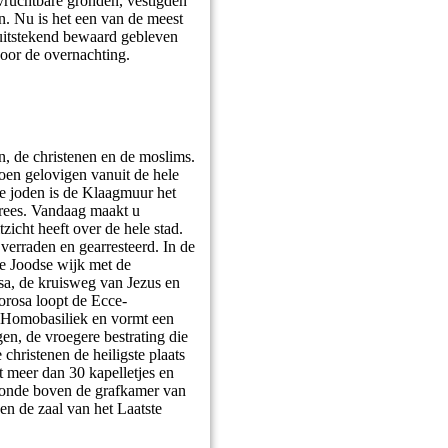
 vruchtbare gronden, vestigden
n. Nu is het een van de meest
 uitstekend bewaard gebleven
voor de overnachting.
n, de christenen en de moslims.
oen gelovigen vanuit de hele
 joden is de Klaagmuur het
errees. Vandaag maakt u
zicht heeft over de hele stad.
verraden en gearresteerd. In de
de Joodse wijk met de
sa, de kruisweg van Jezus en
orosa loopt de Ecce-
-Homobasiliek en vormt een
gen, de vroegere bestrating die
hristenen de heiligste plaats
t meer dan 30 kapelletjes en
otonde boven de grafkamer van
n de zaal van het Laatste