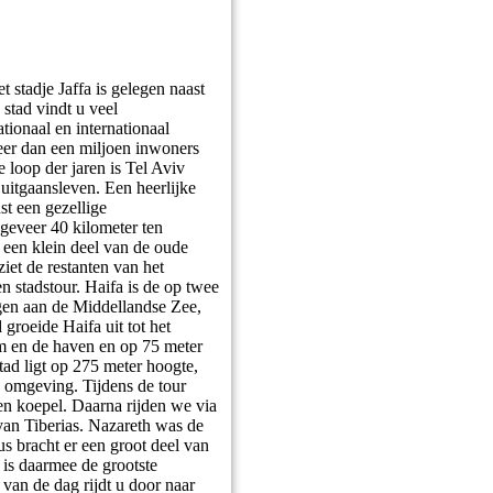
 stadje Jaffa is gelegen naast
 stad vindt u veel
tionaal en internationaal
meer dan een miljoen inwoners
e loop der jaren is Tel Aviv
 uitgaansleven. Een heerlijke
st een gezellige
geveer 40 kilometer ten
s een klein deel van de oude
iet de restanten van het
 stadstour. Haifa is de op twee
egen aan de Middellandse Zee,
groeide Haifa uit tot het
rum en de haven en op 75 meter
tad ligt op 275 meter hoogte,
e omgeving. Tijdens de tour
en koepel. Daarna rijden we via
 van Tiberias. Nazareth was de
s bracht er een groot deel van
n is daarmee de grootste
van de dag rijdt u door naar