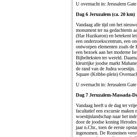
U overnacht in: Jerusalem Gate
Dag 6 Jeruzalem (ca. 20 km)
Vandaag alle tijd om het nieu
monument ter na gedachtenis a
(Har Hazikaron) en betekent le
een onderzoekscentrum, een on
ontworpen elementen zoals de H
een bezoek aan het moderne Isr
Bijbelteksten ter wereld. Daarn
kleurrijke joodse markt Mahane
de rand van de Judea woestijn.
Square (Kribbe-plein) Overnach
U overnacht in: Jerusalem Gate
Dag 7 Jeruzalem-Massada-Do
Vandaag heeft u de dag ter vrij
facultatief een excursie maken 
woestijnlandschap naar het in
door de joodse koning Herodes g
jaar n.Chr., toen de eerste ops
ingenomen. De Romeinen verover