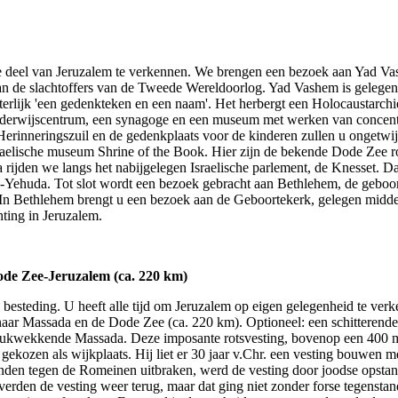
we deel van Jeruzalem te verkennen. We brengen een bezoek aan Yad V
an de slachtoffers van de Tweede Wereldoorlog. Yad Vashem is gelegen
tterlijk 'een gedenkteken en een naam'. Het herbergt een Holocaustarc
derwijscentrum, een synagoge en een museum met werken van concent
erinneringszuil en de gedenkplaats voor de kinderen zullen u ongetwij
aelische museum Shrine of the Book. Hier zijn de bekende Dode Zee rol
a rijden we langs het nabijgelegen Israelische parlement, de Knesset. D
-Yehuda. Tot slot wordt een bezoek gebracht aan Bethlehem, de geboor
 In Bethlehem brengt u een bezoek aan de Geboortekerk, gelegen midd
ting in Jeruzalem.
de Zee-Jeruzalem (ca. 220 km)
e besteding. U heeft alle tijd om Jeruzalem op eigen gelegenheid te ve
naar Massada en de Dode Zee (ca. 220 km). Optioneel: een schitterende
drukwekkende Massada. Deze imposante rotsvesting, bovenop een 400 m
ekozen als wijkplaats. Hij liet er 30 jaar v.Chr. een vesting bouwen m
tanden tegen de Romeinen uitbraken, werd de vesting door joodse opsta
den de vesting weer terug, maar dat ging niet zonder forse tegenstand