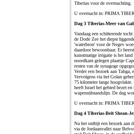
Tiberias voor de overnachting.
U overnacht in: PRIMA TIBE
Dag 3 Tiberias-Meer van Gali
Vandaag een schitterende tocht 
de Dode Zee het diepst liggend
'waterbron' voor de Negev woest
daardoor bewoonbaar. Er heerst
kunstmatige irrigatie is het la
noordkant gelegen plaatsje Cap
resten van de synagoge opgegra
Verder een bezoek aan Tabga, ee
Vervolgens via het Golan geberg
75 kilometer lange hoogvlakte. 
heeft Israel het gebied bezet 
wapenstilstandslijn. De dag wor
U overnacht in: PRIMA TIBE
Dag 4 Tiberias-Beit Shean-Je
Na het ontbijt een bezoek aan 
via de Jordaanvallei naar Belv