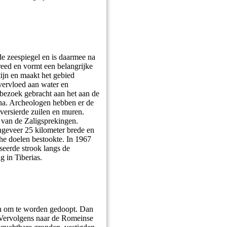
de zeespiegel en is daarmee na
reed en vormt een belangrijke
ijn en maakt het gebied
vervloed aan water en
 bezoek gebracht aan het aan de
rna. Archeologen hebben er de
versierde zuilen en muren.
g van de Zaligsprekingen.
ongeveer 25 kilometer brede en
che doelen bestookte. In 1967
seerde strook langs de
g in Tiberias.
men om te worden gedoopt. Dan
. Vervolgens naar de Romeinse