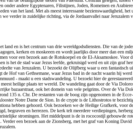
een van de belangrijkste steden van Palestina. Centraal gelegen, tussen
den onder andere Egyptenaren, Filistijnen, Joden, Romeinen en Arabiere
en van het land. Met als meest interessante bezienswaardigheid, het
we verder in zuidelijke richting, via de Jordaanvallei naar Jeruzalem 
et land en is het centrum van drie wereldgodsdiensten. Die van de jode
agogen, kerken en moskeeen en wordt jaarlijks door meer dan een milj
men voor een bezoek aan de Rotskoepel en de El-Aksamoskee. Voor de
en is het de stad waar Jezus leefde, gekruisigd werd en uit zijn graf h
edeelte van Jeruzalem. U bezoekt de Olijfberg waar u een fantastisch uit
gt de Hof van Gethsemane, waar Jezus bad in de nacht waarin hij werd 
ommuurd - maakt u een stadswandeling. U bezoekt hier de gerestaureer
 meest heilige plaats ter wereld. De wandeling gaat door de Via Doloro
rrijke bazaarstraat, ook het domein van vele pelgrims. Over de Via Dol
nd 135 n. Chr. De restanten van de boog zijn opgenomen in de Ecce
klooster Notre Dame de Sion. In de crypte is de Lithostrotos te bezichti
Antiona hebben gehoord. Ook bezoeken we de Heilige Grafkerk, voor de c
isigd, begraven en herrezen. De kerk telt meerdere verdiepingen, herberg
ristelijke stromingen. Het middelpunt is de in rococostijl gebouwde r
. Verder een bezoek aan de Zionsberg, met het graf van Koning David e
ruzalem.