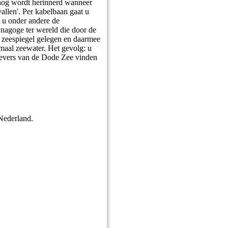
 nog wordt herinnerd wanneer
allen'. Per kabelbaan gaat u
t u onder andere de
ynagoge ter wereld die door de
 zeespiegel gelegen en daarmee
ormaal zeewater. Het gevolg: u
oevers van de Dode Zee vinden
 Nederland.